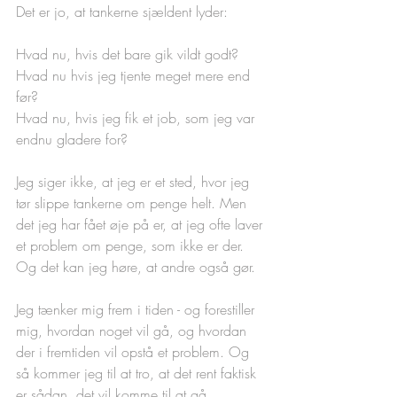
Det er jo, at tankerne sjældent lyder: 
Hvad nu, hvis det bare gik vildt godt? 
Hvad nu hvis jeg tjente meget mere end 
før? 
Hvad nu, hvis jeg fik et job, som jeg var 
endnu gladere for?
Jeg siger ikke, at jeg er et sted, hvor jeg 
tør slippe tankerne om penge helt. Men 
det jeg har fået øje på er, at jeg ofte laver 
et problem om penge, som ikke er der. 
Og det kan jeg høre, at andre også gør. 
Jeg tænker mig frem i tiden - og forestiller 
mig, hvordan noget vil gå, og hvordan 
der i fremtiden vil opstå et problem. Og 
så kommer jeg til at tro, at det rent faktisk 
er sådan, det vil komme til at gå.