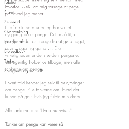
Følelser
Hvorfor ikke? Lad mig forsøge at pege 
Stress
på, hvad jeg mener. 
Selvværd
Et af de temaer, som jeg har været 
Overtænkning
nysgerrig på er penge. Det er så tit, at 
penge holder os tilbage fra at gøre noget, 
Handlekraft
som vi egentlig gerne vil. Eller i 
Biofeedback
virkeligheden er det sjældent pengene, 
Tanke
der egentlig holder os tilbage, men alle 
tankerne om penge.
Spørgsmål og svar - 3P
I hvert fald kender jeg selv til bekymringer 
om penge. Alle tankerne om, hvad der 
kunne gå galt, hvis jeg fulgte min drøm. 
Alle tankerne om: "Hvad nu hvis..."
Tanker om penge kan være så 