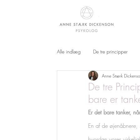
Alle indlæg
De tre principper
Anne Stærk Dickens
Tanke
Spørgsmål og svar - 3
De tre Princi
bare er tank
Er det bare tanker, når
En af de øjenåbnere, 
hvordan vores virkeligh