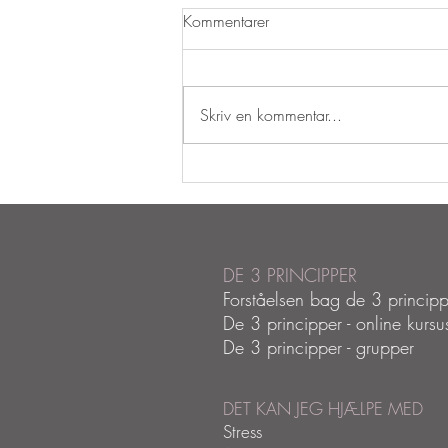
Kommentarer
Skriv en kommentar...
Hvad er den magiske
ingrediens for forandring - set i
lyset af De Tre Principper.
DE 3 PRINCIPPER
Forståelsen bag de 3 principp
De 3 principper - online kursu
De 3 principper - grupper
DET KAN JEG HJÆLPE MED
Stress