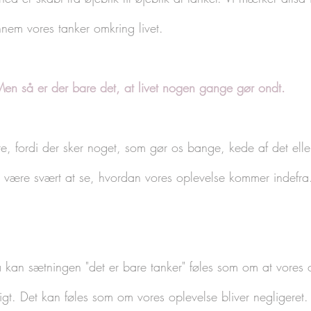
nnem vores tanker omkring livet. 
en så er der bare det, at livet nogen gange gør ondt. 
te, fordi der sker noget, som gør os bange, kede af det elle
ære svært at se, hvordan vores oplevelse kommer indefra. 
å kan sætningen "det er bare tanker" føles som om at vores o
rligt. Det kan føles som om vores oplevelse bliver negligeret.