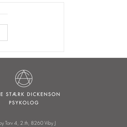
e Principper og Lykke
by Torv 4, 2.th, 8260 Viby J