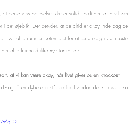
, at personens oplevelse ikke er solid, fordi den altid vil væ
r i det øjeblik. Det betyder, at de altid er okay inde bag de
af livet altid rummer potentialet for at ændre sig i det næste
l der altid kunne dukke nye tanker op.  
salt, at vi kan være okay, når livet giver os en knockout
med - og få en dybere forståelse for, hvordan det kan være s
.
7xkWAguQ