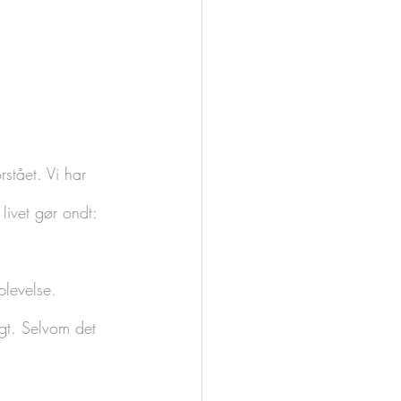
rstået. Vi har 
 livet gør ondt:
plevelse. 
igt. Selvom det 