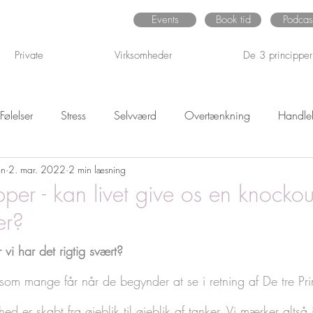
Events
Book tid
Podcas
Private
Virksomheder
De 3 principper
Følelser
Stress
Selvværd
Overtænkning
Handlek
on
2. mar. 2022
2 min læsning
P
pper - kan livet give os en knockou
er?
 vi har det rigtig svært?
som mange får når de begynder at se i retning af De tre Prin
ed er skabt fra øjeblik til øjeblik af tanker. Vi mærker altså i