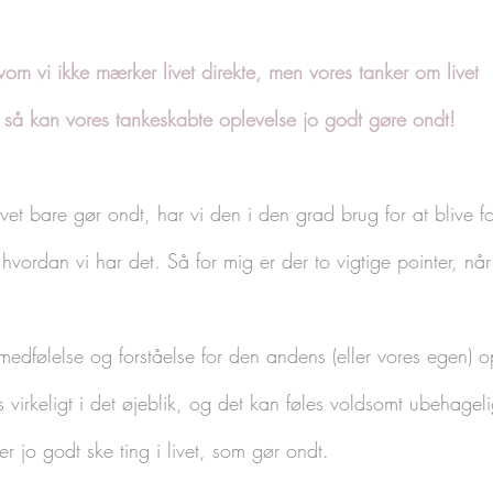
vom vi ikke mærker livet direkte, men vores tanker om livet
- så kan vores tankeskabte oplevelse jo godt gøre ondt!
livet bare gør ondt, har vi den i den grad brug for at blive fo
, hvordan vi har det. Så for mig er der to vigtige pointer, når
 medfølelse og forståelse for den andens (eller vores egen) o
es virkeligt i det øjeblik, og det kan føles voldsomt ubehagel
er jo godt ske ting i livet, som gør ondt.