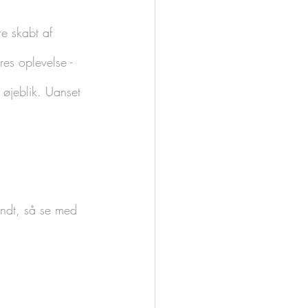
re skabt af 
res oplevelse - 
 øjeblik. Uanset 
andt, så se med 