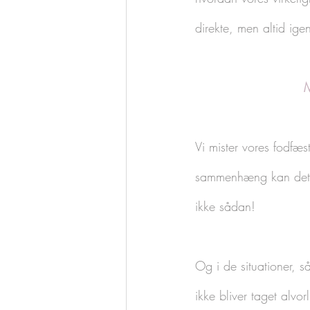
direkte, men altid ige
M
Vi mister vores fodfæs
sammenhæng kan det v
ikke sådan! 
Og i de situationer, s
ikke bliver taget alvo