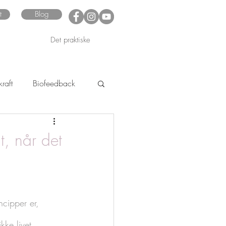
t
Blog
Det praktiske
raft
Biofeedback
t, når det
cipper er, 
kke livet 