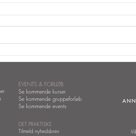
De Tr
Hvorfor bekymrer vi os
egentlig?
EVENTS & FORLØB
er
Se kommende kurser
s
Se kommende gruppeforløb
Se kommende events
DET PRAKTISKE
Tilmeld nyhedsbrev
Vi