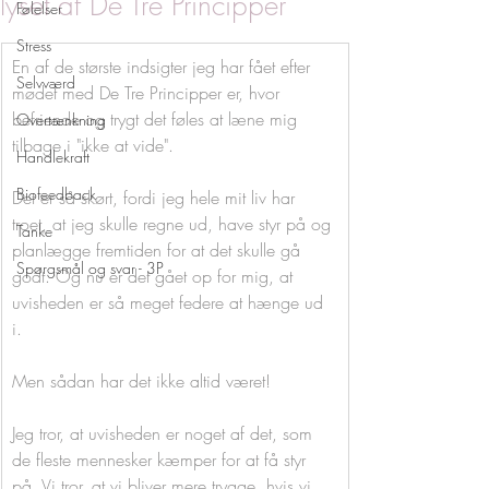
lyset af De Tre Principper
Følelser
Stress
En af de største indsigter jeg har fået efter 
Selvværd
mødet med De Tre Principper er, hvor 
befriende og trygt det føles at læne mig 
Overtænkning
tilbage i "ikke at vide".
Handlekraft
Biofeedback
Det er så skørt, fordi jeg hele mit liv har 
troet, at jeg skulle regne ud, have styr på og 
Tanke
planlægge fremtiden for at det skulle gå 
Spørgsmål og svar - 3P
godt. Og nu er det gået op for mig, at 
uvisheden er så meget federe at hænge ud 
i.
Men sådan har det ikke altid været!
Jeg tror, at uvisheden er noget af det, som 
de fleste mennesker kæmper for at få styr 
på. Vi tror, at vi bliver mere trygge, hvis vi 