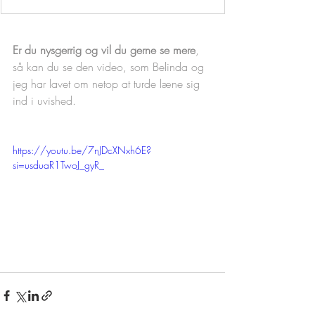
Er du nysgerrig og vil du gerne se mere
, 
så kan du se den video, som Belinda og 
jeg har lavet om netop at turde læne sig 
ind i uvished.  
https://youtu.be/7nJDcXNxh6E?
si=usduaR1TwoJ_gyR_