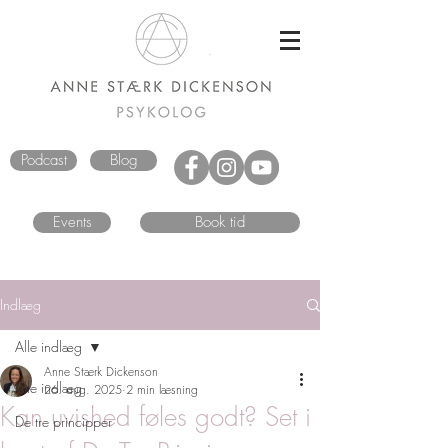
Podcast
Blog
Events
Book tid
Indlæg
Alle indlæg
Anne Stærk Dickenson
Alle indlæg
26. aug. 2025
2 min læsning
Kan uvished føles godt? Set i
De tre principper